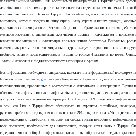
являются нашими гостями. Мы обогащаемся иммигрантами. Открытие наших дверей
для большого числа иммигрантов также свидетельствует о нашем величии. По этой
причине, мы говорим «Великая Турция». Таким образом, мы хотели бы поблагодарить
мигрантов, которые предпочли нашу страну, нашу страну и наших граждан, которые
приняли всех иммигрантов». Рекламный ролик о образе жизни во взаимодействии
местного населения с мигрантами, живущими в Турции подчеркивает и привлекает
внимание что миграция и иммиграция является нашим богатством. Рекламный ролик
является акцентом, того что мигранты и турки живут в гармонии и символизирует
изобилие, тепло и производительность Турции. В ролике 4 мигранта по имени Сейду,
Эмили, Айгюзель и Иззеддин пересекаются с пекарем Ирфаном.
Вся информация, необходимая мигрантам, находится на информационной платформе на
6 языках
www.liveinturkey.gov
которой Генеральный Директор, поделился с мигрантам
исследованиями, проведенные в соответствии с мигрантами и интеграции в Турции и
объявил, что информационная платформа была подготовлена для всех иммигрантов для
доступа ко всей необходимой информации. Г-н Абдуллах АЯЗ поделился информацией
о том, что Live в Турции будет обслуживать на турецком, английском, немецком,
русском, арабском и персидском языках в начале 2019 года и сказал: «Мы подготовили
информационную платформу, в котором вы сможете найти подробную информацию о
всех процессах, необходимых для иностранцев, которые хотят жить в Турции. Он
содержит много общей информации таких как образование, здравоохранение,