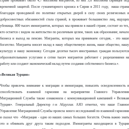
стране проживает около 4,7 миллиона мигрантов, из них 3,6 миллиона сирийцев под
временной защитой. После гуманитарного кризиса в Сирии в 2011 году, наша страна
благодаря проводимой ею политике открытых дверей в силу своих религиозных и
добросовестных обязанностей стала страной, в проживает большинство лиц, ищущих
убежища. 800 тысяч иммигрантов, которых мы приняли в нашей стране, состоят из тех,
кто остается с видом на жительство по различным целям, таких как образование, начало
бизнеса и выход на пенсию. Мигранты, которых мы принимаем сегодня, - это наше
богатство. Мигранты вносят вклад в нашу общественную жизнь, наше общество, нашу
культуру и нашу экономику. Сегодня десятки тысяч иностранных граждан пользуются
образовательными услугами и сотни тысяч мигрантов работают с разрешениями на
работу или создают экономический вклад путем создания собственного бизнеса.».
«Великая Турция»
Чтобы привлечь внимание к миграции и иммиграции, повысить осведомленность и
способствовать взаимной гармонии на мераприятии Главного Управления
Миграционной Службы также ознакомила с коммуникационной кампанией « Великая
Турция». Генеральный Директор г-н Абдуллах АЯЗ отметил, что наше Главное
Управление Миграционной Службы провела много исследований по взаимной гармонии
и сказал что «Миграция - одно из наших самых больших богатств. Очень важно знать
это и обнимать друг друга таким подходом. Иммигранты находящиеся в Турции