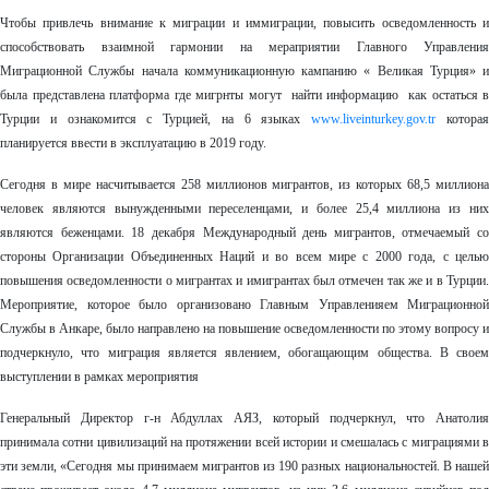
Чтобы привлечь внимание к миграции и иммиграции, повысить осведомленность и
способствовать взаимной гармонии на мераприятии Главного Управления
Миграционной Службы начала коммуникационную кампанию « Великая Турция» и
была представлена платформа где мигрнты могут найти информацию как остаться в
Турции и ознакомится с Турцией, на 6 языках
www.liveinturkey.gov.tr
котора
планируется ввести в эксплуатацию в 2019 году.
Сегодня в мире насчитывается 258 миллионов мигрантов, из которых 68,5 миллиона
человек являются вынужденными переселенцами, и более 25,4 миллиона из них
являются беженцами. 18 декабря Международный день мигрантов, отмечаемый со
стороны Организации Объединенных Наций и во всем мире с 2000 года, с целью
повышения осведомленности о мигрантах и имигрантах был отмечен так же и в Турции.
Мероприятие, которое было организовано Главным Управленияем Миграционной
Службы в Анкаре, было направлено на повышение осведомленности по этому вопросу и
подчеркнуло, что миграция является явлением, обогащающим общества. В своем
выступлении в рамках мероприятия
Генеральный Директор г-н Абдуллах АЯЗ, который подчеркнул, что Анатолия
принимала сотни цивилизаций на протяжении всей истории и смешалась с миграциями в
эти земли, «Сегодня мы принимаем мигрантов из 190 разных национальностей. В нашей